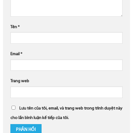
Tên
*
Email
*
Trang web
Lưu tên của tôi, email, và trang web trong trình duyệt này
cho lần bình luận kế tiếp của tôi.