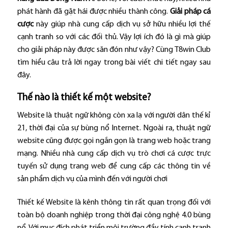
phát hành đã gặt hái được nhiều thành công.
Giải pháp cá
cược
này giúp nhà cung cấp dịch vụ sở hữu nhiều lợi thế
cạnh tranh so với các đối thủ. Vậy lợi ích đó là gì mà giúp
cho giải pháp này được săn đón như vậy? Cùng T8win Club
tìm hiểu câu trả lời ngay trong bài viết chi tiết ngay sau
đây.
Thế nào là thiết kế một website?
Website là thuật ngữ không còn xa lạ với người dân thế kỉ
21, thời đại của sự bùng nổ Internet. Ngoài ra, thuật ngữ
website cũng được gọi ngắn gọn là trang web hoặc trang
mạng. Nhiều nhà cung cấp dịch vụ trò chơi cá cược trực
tuyến sử dụng trang web để cung cấp các thông tin về
sản phẩm dịch vụ của mình đến với người chơi
Thiết kế Website là kênh thông tin rất quan trọng đối với
toàn bộ doanh nghiệp trong thời đại công nghệ 4.0 bùng
nổ. Với mục đích phát triển môi trường đầy tính cạnh tranh