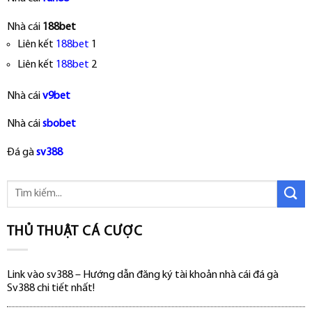
Nhà cái
188bet
Liên kết
188bet
1
Liên kết
188bet
2
Nhà cái
v9bet
Nhà cái
sbobet
Đá gà
sv388
THỦ THUẬT CÁ CƯỢC
Link vào sv388 – Hướng dẫn đăng ký tài khoản nhà cái đá gà
Sv388 chi tiết nhất!