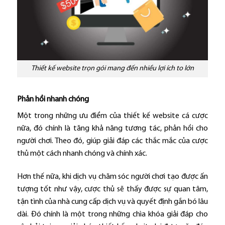
Thiết kế website trọn gói mang đến nhiều lợi ích to lớn
Phản hồi nhanh chóng
Một trong những ưu điểm của thiết kế website cá cược
nữa, đó chính là tăng khả năng tương tác, phản hồi cho
người chơi. Theo đó, giúp giải đáp các thắc mắc của cược
thủ một cách nhanh chóng và chính xác.
Hơn thế nữa, khi dịch vụ chăm sóc người chơi tạo được ấn
tượng tốt như vậy, cược thủ sẽ thấy được sự quan tâm,
tận tình của nhà cung cấp dịch vụ và quyết định gắn bó lâu
dài. Đó chính là một trong những chìa khóa giải đáp cho