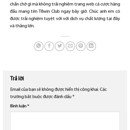
chần chờ gì mà không trải nghiệm trang web cá cược hàng
đầu mang tên T8win Club ngay bây giờ. Chúc anh em có
được trải nghiệm tuyệt vời với dịch vụ chất lượng tại đây
và thắng lớn.
Trả lời
Email của bạn sẽ không được hiển thị công khai.
Các
trường bắt buộc được đánh dấu
*
Bình luận
*