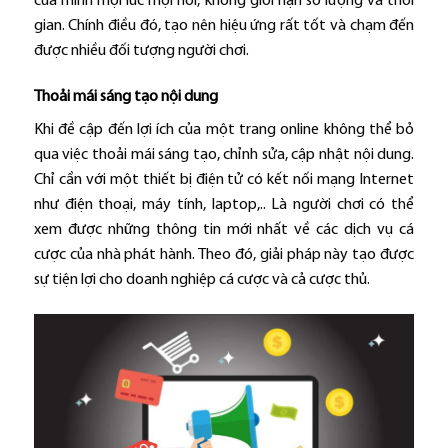
của mình mọi lúc mọi nơi, không giới hạn số lượng và thời
gian. Chính điều đó, tạo nên hiệu ứng rất tốt và chạm đến
được nhiều đối tượng người chơi.
Thoải mái sáng tạo nội dung
Khi đề cập đến lợi ích của một trang online không thể bỏ
qua việc thoải mái sáng tạo, chỉnh sửa, cập nhật nội dung.
Chỉ cần với một thiết bị điện tử có kết nối mạng Internet
như điện thoại, máy tính, laptop,.. Là người chơi có thể
xem được những thông tin mới nhất về các dịch vụ cá
cược của nhà phát hành. Theo đó, giải pháp này tạo được
sự tiện lợi cho doanh nghiệp cá cược và cả cược thủ.