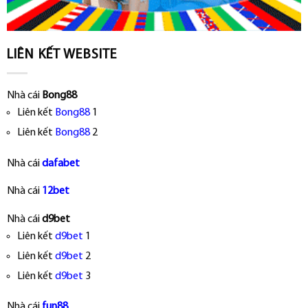
LIÊN KẾT WEBSITE
Nhà cái
Bong88
Liên kết
Bong88
1
Liên kết
Bong88
2
Nhà cái
dafabet
Nhà cái
12bet
Nhà cái
d9bet
Liên kết
d9bet
1
Liên kết
d9bet
2
Liên kết
d9bet
3
Nhà cái
fun88