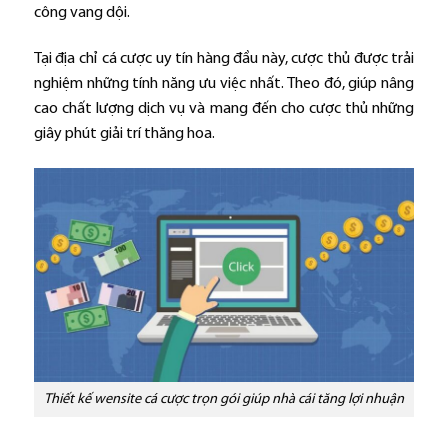
công vang dội.
Tại địa chỉ cá cược uy tín hàng đầu này, cược thủ được trải
nghiệm những tính năng ưu việc nhất. Theo đó, giúp nâng
cao chất lượng dịch vụ và mang đến cho cược thủ những
giây phút giải trí thăng hoa.
Thiết kế wensite cá cược trọn gói giúp nhà cái tăng lợi nhuận