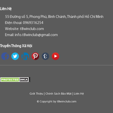
Liên Hệ
55 Đường số 5, Phong Phú, Bình Chánh, Thành phố Hồ Chí Minh
Điện thoại: 0969316254
Website: t8winclub.com
Email:
info.t8winclub@gmail.com
Truyền Thông Xã Hội
Giới Thiệu
|
Chính Sách Bảo Mật
|
Liên Hệ
© Copyright by
t8winclub.com