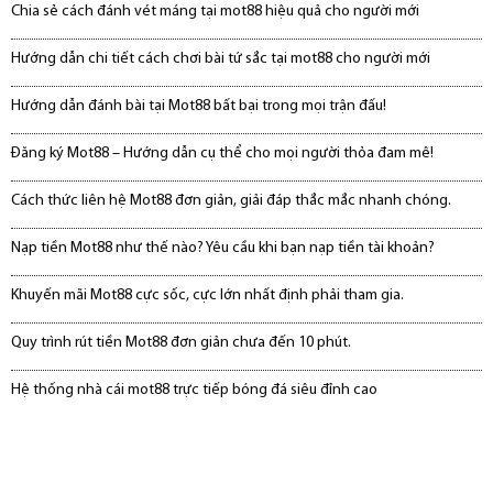
Chia sẻ cách đánh vét máng tại mot88 hiệu quả cho người mới
Hướng dẫn chi tiết cách chơi bài tứ sắc tại mot88 cho người mới
Hướng dẫn đánh bài tại Mot88 bất bại trong mọi trận đấu!
Đăng ký Mot88 – Hướng dẫn cụ thể cho mọi người thỏa đam mê!
Cách thức liên hệ Mot88 đơn giản, giải đáp thắc mắc nhanh chóng.
Nạp tiền Mot88 như thế nào? Yêu cầu khi bạn nạp tiền tài khoản?
Khuyến mãi Mot88 cực sốc, cực lớn nhất định phải tham gia.
Quy trình rút tiền Mot88 đơn giản chưa đến 10 phút.
Hệ thống nhà cái mot88 trực tiếp bóng đá siêu đỉnh cao