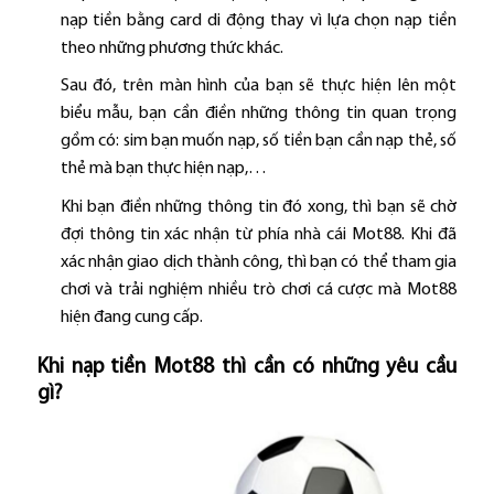
nạp tiền bằng card di động thay vì lựa chọn nạp tiền
theo những phương thức khác.
Sau đó, trên màn hình của bạn sẽ thực hiện lên một
biểu mẫu, bạn cần điền những thông tin quan trọng
gồm có: sim bạn muốn nạp, số tiền bạn cần nạp thẻ, số
thẻ mà bạn thực hiện nạp,…
Khi bạn điền những thông tin đó xong, thì bạn sẽ chờ
đợi thông tin xác nhận từ phía nhà cái Mot88. Khi đã
xác nhận giao dịch thành công, thì bạn có thể tham gia
chơi và trải nghiệm nhiều trò chơi cá cược mà Mot88
hiện đang cung cấp.
Khi nạp tiền Mot88 thì cần có những yêu cầu
gì?