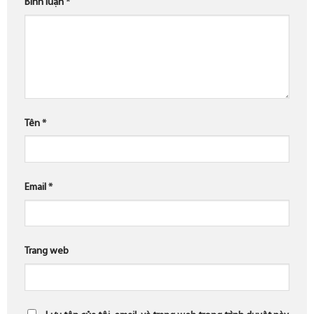
Bình luận
*
Tên
*
Email
*
Trang web