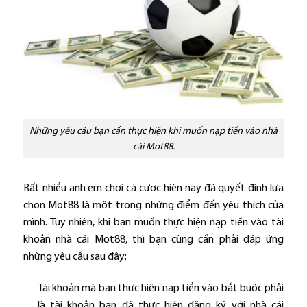
Những yêu cầu bạn cần thực hiện khi muốn nạp tiền vào nhà
cái Mot88.
Rất nhiều anh em chơi cá cược hiện nay đã quyết định lựa
chọn Mot88 là một trong những điểm đến yêu thích của
mình. Tuy nhiên, khi bạn muốn thực hiện nạp tiền vào tài
khoản nhà cái Mot88, thì bạn cũng cần phải đáp ứng
những yêu cầu sau đây:
Tài khoản mà bạn thực hiện nạp tiền vào bắt buộc phải
là tài khoản bạn đã thực hiện đăng ký với nhà cái