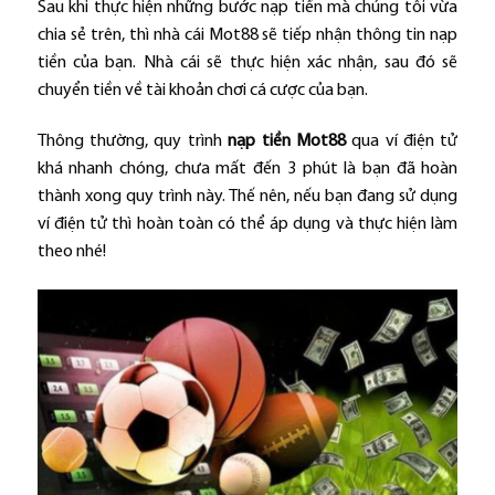
Sau khi thực hiện những bước nạp tiền mà chúng tôi vừa
chia sẻ trên, thì nhà cái Mot88 sẽ tiếp nhận thông tin nạp
tiền của bạn. Nhà cái sẽ thực hiện xác nhận, sau đó sẽ
chuyển tiền về tài khoản chơi cá cược của bạn.
Thông thường, quy trình
nạp tiền Mot88
qua ví điện tử
khá nhanh chóng, chưa mất đến 3 phút là bạn đã hoàn
thành xong quy trình này. Thế nên, nếu bạn đang sử dụng
ví điện tử thì hoàn toàn có thể áp dụng và thực hiện làm
theo nhé!