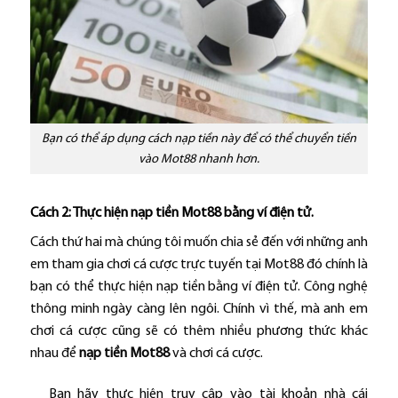
Bạn có thể áp dụng cách nạp tiền này để có thể chuyển tiền
vào Mot88 nhanh hơn.
Cách 2: Thực hiện
nạp tiền Mot88
bằng ví điện tử.
Cách thứ hai mà chúng tôi muốn chia sẻ đến với những anh
em tham gia chơi cá cược trực tuyến tại Mot88 đó chính là
bạn có thể thực hiện nạp tiền bằng ví điện tử. Công nghệ
thông minh ngày càng lên ngôi. Chính vì thế, mà anh em
chơi cá cược cũng sẽ có thêm nhiều phương thức khác
nhau để
nạp tiền Mot88
và chơi cá cược.
Bạn hãy thực hiện truy cập vào tài khoản nhà cái