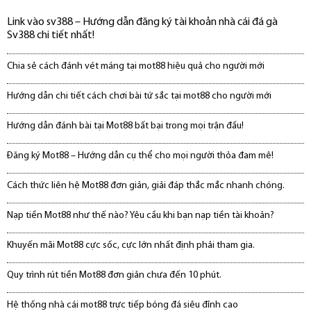
Link vào sv388 – Hướng dẫn đăng ký tài khoản nhà cái đá gà
Sv388 chi tiết nhất!
Chia sẻ cách đánh vét máng tại mot88 hiệu quả cho người mới
Hướng dẫn chi tiết cách chơi bài tứ sắc tại mot88 cho người mới
Hướng dẫn đánh bài tại Mot88 bất bại trong mọi trận đấu!
Đăng ký Mot88 – Hướng dẫn cụ thể cho mọi người thỏa đam mê!
Cách thức liên hệ Mot88 đơn giản, giải đáp thắc mắc nhanh chóng.
Nạp tiền Mot88 như thế nào? Yêu cầu khi bạn nạp tiền tài khoản?
Khuyến mãi Mot88 cực sốc, cực lớn nhất định phải tham gia.
Quy trình rút tiền Mot88 đơn giản chưa đến 10 phút.
Hệ thống nhà cái mot88 trực tiếp bóng đá siêu đỉnh cao