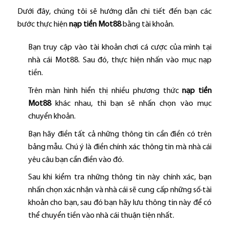
Dưới đây, chúng tôi sẽ hướng dẫn chi tiết đến bạn các
bước thực hiện
nạp tiền Mot88
bằng tài khoản.
Bạn truy cập vào tài khoản chơi cá cược của mình tại
nhà cái Mot88. Sau đó, thực hiện nhấn vào mục nạp
tiền.
Trên màn hình hiển thị nhiều phương thức
nạp tiền
Mot88
khác nhau, thì bạn sẽ nhấn chọn vào mục
chuyển khoản.
Bạn hãy điền tất cả những thông tin cần điền có trên
bảng mẫu. Chú ý là điền chính xác thông tin mà nhà cái
yêu câu bạn cần điền vào đó.
Sau khi kiểm tra những thông tin này chính xác, bạn
nhấn chọn xác nhận và nhà cái sẽ cung cấp những số·tài
khoản cho bạn, sau đó bạn hãy lưu thông tin này để có
thể chuyển tiền vào nhà cái thuận tiện nhất.