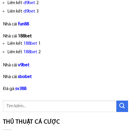
Liên kết
d9bet
2
Liên kết
d9bet
3
Nhà cái
fun88
Nhà cái
188bet
Liên kết
188bet
1
Liên kết
188bet
2
Nhà cái
v9bet
Nhà cái
sbobet
Đá gà
sv388
THỦ THUẬT CÁ CƯỢC