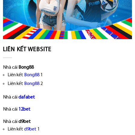
LIÊN KẾT WEBSITE
Nhà cái
Bong88
Liên kết
Bong88
1
Liên kết
Bong88
2
Nhà cái
dafabet
Nhà cái
12bet
Nhà cái
d9bet
Liên kết
d9bet
1