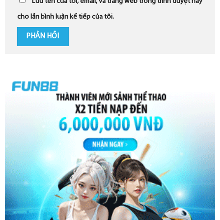
Lưu tên của tôi, email, và trang web trong trình duyệt này
cho lần bình luận kế tiếp của tôi.