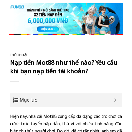
THỦ THUẬT
Nạp tiền Mot88 như thế nào? Yêu cầu
khi bạn nạp tiền tài khoản?
Mục lục
Hiện nay, nhà cái Mot88 cung cấp đa dạng các trò chơi cá
cược trực tuyến hấp dẫn, thú vị với nhiều tính năng đặc
biệt thu hút người chơi. Do đó, đã có rất nhiều anh em đã