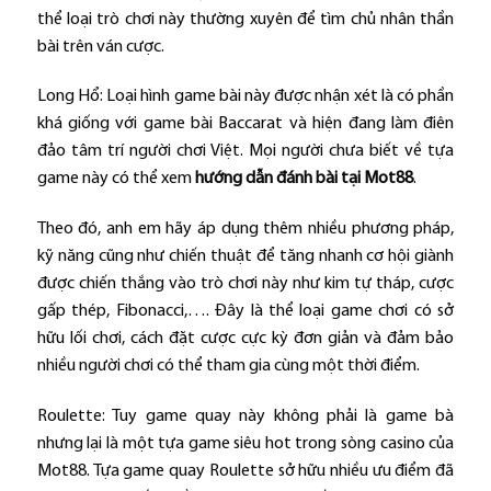
thể loại trò chơi này thường xuyên để tìm chủ nhân thần
bài trên ván cược.
Long Hổ: Loại hình game bài này được nhận xét là có phần
khá giống với game bài Baccarat và hiện đang làm điên
đảo tâm trí người chơi Việt. Mọi người chưa biết về tựa
game này có thể xem
hướng dẫn đánh bài tại Mot88
.
Theo đó, anh em hãy áp dụng thêm nhiều phương pháp,
kỹ năng cũng như chiến thuật để tăng nhanh cơ hội giành
được chiến thắng vào trò chơi này như kim tự tháp, cược
gấp thép, Fibonacci,…. Đây là thể loại game chơi có sở
hữu lối chơi, cách đặt cược cực kỳ đơn giản và đảm bảo
nhiều người chơi có thể tham gia cùng một thời điểm.
Roulette: Tuy game quay này không phải là game bà
nhưng lại là một tựa game siêu hot trong sòng casino của
Mot88. Tựa game quay Roulette sở hữu nhiều ưu điểm đã