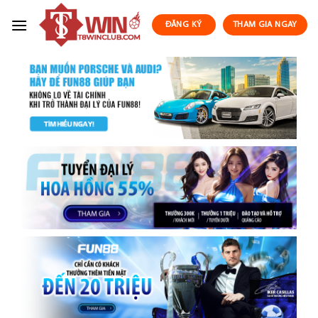
Skip
to
ĐĂNG KÝ
THAM GIA NGAY
content