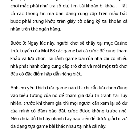
chơi mắc phải như tra số dư, tìm tài khoản bị khóa,…Tất
cả các thông tin mà bạn đang cung cấp trên mẫu bắt
buộc phải trùng khớp trên giấy tờ đăng ký tài khoản cá
nhân trên thẻ ngân hàng.
Bước 3: Ngay lúc này, người chơi sẽ thấy tại mục Casino
trực tuyến của Mot88 các game bài cá cược để cùng tham
khảo và lựa chọn. Tại sảnh game bài của nhà cái có nhiều
nhà phát hành cùng cung cấp trò chơi và mỗi một trò chơi
đều có đặc điểm hấp dẫn riêng biệt.
Anh em yêu thích tựa game nào thì chỉ cần lựa chọn đúng
vào biểu tượng của nó để tham gia đấu trí tranh tài. Tuy
nhiên, trước khi tham gia thì mọi người cần xem lại số dư
của mình có đảm bảo đặt cược được không trước nhé.
Nếu chưa đủ thì hãy nhanh tay nạp tiền để được giải trí với
đa dạng tựa game bài khác nhau tại nhà cái này.