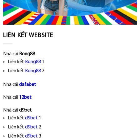
LIÊN KẾT WEBSITE
Nhà cái
Bong88
Liên kết
Bong88
1
Liên kết
Bong88
2
Nhà cái
dafabet
Nhà cái
12bet
Nhà cái
d9bet
Liên kết
d9bet
1
Liên kết
d9bet
2
Liên kết
d9bet
3