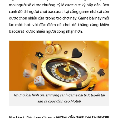
mọi người sẽ được thưởng tỷ lệ cược cực kỳ hấp dẫn. Bên
cạnh đó thì người chơi baccarat tại cổng game nhà cái còn
được chọn nhiều cửa trong trò chơi này. Game bài này mỗi
lúc một hot với đặc điểm dễ chơi dễ thắng càng khiến
baccarat được nhiều người công nhận hơn.
Những loại hình giải trí trong sảnh game bài trực tuyến tại
sân cá cược đỉnh cao Mot88
Blackjack: Nếu bạn đã xem
hướng dẫn đánh bài tại Mot88