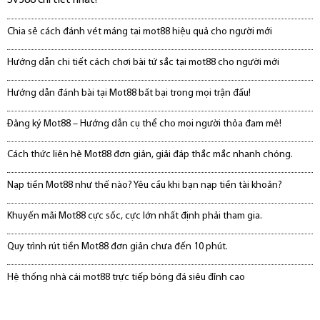
Sv388 chi tiết nhất!
Chia sẻ cách đánh vét máng tại mot88 hiệu quả cho người mới
Hướng dẫn chi tiết cách chơi bài tứ sắc tại mot88 cho người mới
Hướng dẫn đánh bài tại Mot88 bất bại trong mọi trận đấu!
Đăng ký Mot88 – Hướng dẫn cụ thể cho mọi người thỏa đam mê!
Cách thức liên hệ Mot88 đơn giản, giải đáp thắc mắc nhanh chóng.
Nạp tiền Mot88 như thế nào? Yêu cầu khi bạn nạp tiền tài khoản?
Khuyến mãi Mot88 cực sốc, cực lớn nhất định phải tham gia.
Quy trình rút tiền Mot88 đơn giản chưa đến 10 phút.
Hệ thống nhà cái mot88 trực tiếp bóng đá siêu đỉnh cao