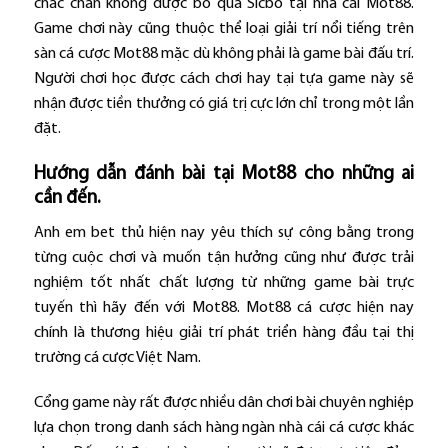
chắc chắn không được bỏ qua Sicbo tại nhà cái Mot88.
Game chơi này cũng thuộc thể loại giải trí nổi tiếng trên
sàn cá cược Mot88 mặc dù không phải là game bài đấu trí.
Người chơi học được cách chơi hay tại tựa game này sẽ
nhận được tiền thưởng có giá trị cực lớn chỉ trong một lần
đặt.
Hướng dẫn đánh bài tại Mot88 cho những ai
cần đến.
Anh em bet thủ hiện nay yêu thích sự công bằng trong
từng cuộc chơi và muốn tận hưởng cũng như được trải
nghiệm tốt nhất chất lượng từ những game bài trực
tuyến thì hãy đến với Mot88. Mot88 cá cược hiện nay
chính là thương hiệu giải trí phát triển hàng đầu tại thị
trường cá cược Việt Nam.
Cổng game này rất được nhiều dân chơi bài chuyên nghiệp
lựa chọn trong danh sách hàng ngàn nhà cái cá cược khác