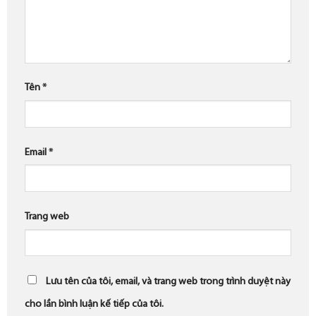
Tên
*
Email
*
Trang web
Lưu tên của tôi, email, và trang web trong trình duyệt này
cho lần bình luận kế tiếp của tôi.