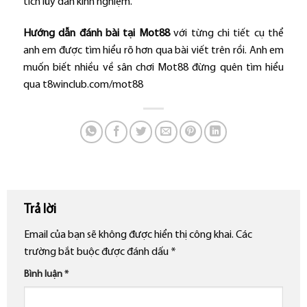
tích lũy dần kinh nghiệm.
Hướng dẫn đánh bài tại Mot88
với từng chi tiết cụ thể
anh em được tìm hiểu rõ hơn qua bài viết trên rồi. Anh em
muốn biết nhiều về sân chơi Mot88 đừng quên tìm hiểu
qua
t8winclub.com/mot88
Trả lời
Email của bạn sẽ không được hiển thị công khai.
Các
trường bắt buộc được đánh dấu
*
Bình luận
*