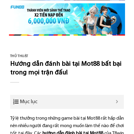
THỦ THUẬT
Hướng dẫn đánh bài tại Mot88 bất bại
trong mọi trận đấu!
Mục lục
Tỷ lệ thưởng trong những game bài tại Mot88 rất hấp dẫn
nên nhiều người đang rất mong muốn làm thế nào để chơi
tốt tại đây. Các
hướng dẫn đánh bài tại Mot88
của T8win