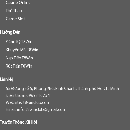
Casino Online
Thể Thao
Game Slot
Hướng Dẫn
Đăng Ký T8Win
Khuyến Mãi T8Win
Nạp Tiền T8Win
Rút Tiền T8Win
Liên Hệ
55 Đường số 5, Phong Phú, Bình Chánh, Thành phố Hồ Chí Minh
Điện thoại: 0969316254
Website: t8winclub.com
Email:
info.t8winclub@gmail.com
Truyền Thông Xã Hội