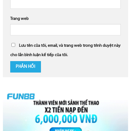
Trang web
Lưu tên của tôi, email, và trang web trong trình duyệt này
cho lần bình luận kế tiếp của tôi.