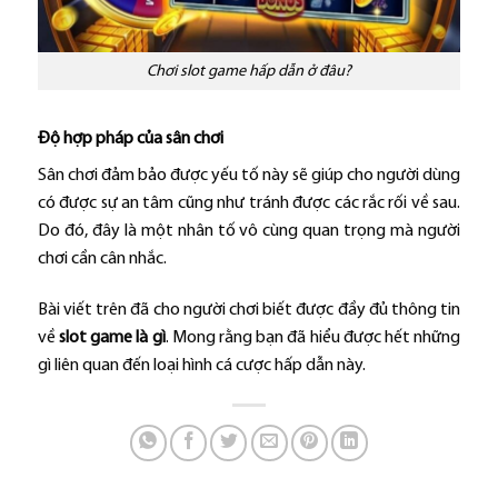
Chơi slot game hấp dẫn ở đâu?
Độ hợp pháp của sân chơi
Sân chơi đảm bảo được yếu tố này sẽ giúp cho người dùng
có được sự an tâm cũng như tránh được các rắc rối về sau.
Do đó, đây là một nhân tố vô cùng quan trọng mà người
chơi cần cân nhắc.
Bài viết trên đã cho người chơi biết được đầy đủ thông tin
về
slot game là gì
. Mong rằng bạn đã hiểu được hết những
gì liên quan đến loại hình cá cược hấp dẫn này.