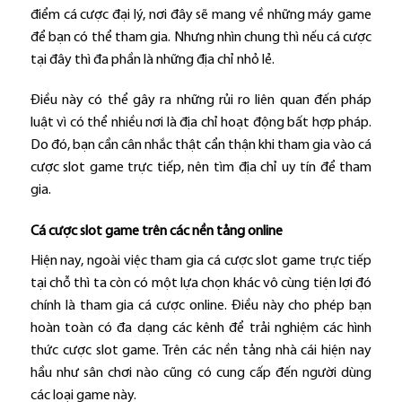
điểm cá cược đại lý, nơi đây sẽ mang về những máy game
để bạn có thể tham gia. Nhưng nhìn chung thì nếu cá cược
tại đây thì đa phần là những địa chỉ nhỏ lẻ.
Điều này có thể gây ra những rủi ro liên quan đến pháp
luật vì có thể nhiều nơi là địa chỉ hoạt động bất hợp pháp.
Do đó, bạn cần cân nhắc thật cẩn thận khi tham gia vào cá
cược slot game trực tiếp, nên tìm địa chỉ uy tín để tham
gia.
Cá cược slot game trên các nền tảng online
Hiện nay, ngoài việc tham gia cá cược slot game trực tiếp
tại chỗ thì ta còn có một lựa chọn khác vô cùng tiện lợi đó
chính là tham gia cá cược online. Điều này cho phép bạn
hoàn toàn có đa dạng các kênh để trải nghiệm các hình
thức cược slot game. Trên các nền tảng nhà cái hiện nay
hầu như sân chơi nào cũng có cung cấp đến người dùng
các loại game này.