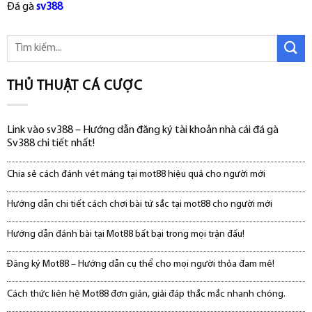
Đá gà
sv388
THỦ THUẬT CÁ CƯỢC
Link vào sv388 – Hướng dẫn đăng ký tài khoản nhà cái đá gà
Sv388 chi tiết nhất!
Chia sẻ cách đánh vét máng tại mot88 hiệu quả cho người mới
Hướng dẫn chi tiết cách chơi bài tứ sắc tại mot88 cho người mới
Hướng dẫn đánh bài tại Mot88 bất bại trong mọi trận đấu!
Đăng ký Mot88 – Hướng dẫn cụ thể cho mọi người thỏa đam mê!
Cách thức liên hệ Mot88 đơn giản, giải đáp thắc mắc nhanh chóng.