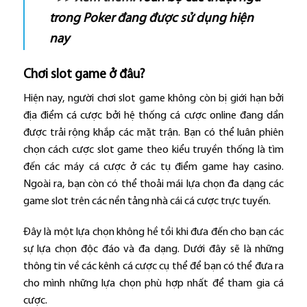
trong Poker đang được sử dụng hiện
nay
Chơi slot game ở đâu?
Hiện nay, người chơi slot game không còn bị giới hạn bởi
địa điểm cá cược bởi hệ thống cá cược online đang dần
được trải rộng khắp các mặt trận. Bạn có thể luân phiên
chọn cách cược slot game theo kiểu truyền thống là tìm
đến các máy cá cược ở các tụ điểm game hay casino.
Ngoài ra, bạn còn có thể thoải mái lựa chọn đa dạng các
game slot trên các nền tảng nhà cái cá cược trực tuyến.
Đây là một lựa chọn không hề tồi khi đưa đến cho bạn các
sự lựa chọn độc đáo và đa dạng. Dưới đây sẽ là những
thông tin về các kênh cá cược cụ thể để bạn có thể đưa ra
cho mình những lựa chọn phù hợp nhất để tham gia cá
cược.