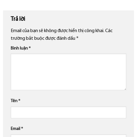
Trả lời
Email của bạn sẽ không được hiển thị công khai.
Các
trường bắt buộc được đánh dấu
*
Bình luận
*
Tên
*
Email
*