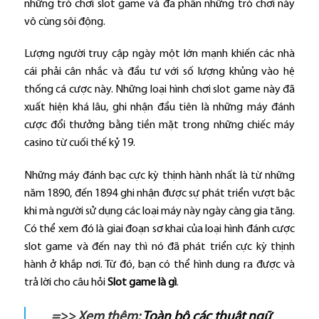
những trò chơi slot game và đa phần những trò chơi này
vô cùng sôi động.
Lượng người truy cập ngày một lớn mạnh khiến các nhà
cái phải cân nhắc và đầu tư với số lượng khủng vào hệ
thống cá cược này. Những loại hình chơi slot game này đã
xuất hiện khá lâu, ghi nhận đầu tiên là những máy đánh
cược đổi thưởng bằng tiền mặt trong những chiếc máy
casino từ cuối thế kỷ 19.
Những máy đánh bạc cực kỳ thịnh hành nhất là từ những
năm 1890, đến 1894 ghi nhận được sự phát triển vượt bậc
khi mà người sử dụng các loại máy này ngày càng gia tăng.
Có thể xem đó là giai đoạn sơ khai của loại hình đánh cược
slot game và đến nay thì nó đã phát triển cực kỳ thịnh
hành ở khắp nơi. Từ đó, bạn có thể hình dung ra được và
trả lời cho câu hỏi
Slot game là gì
.
=>> Xem thêm:
Toàn bộ các thuật ngữ