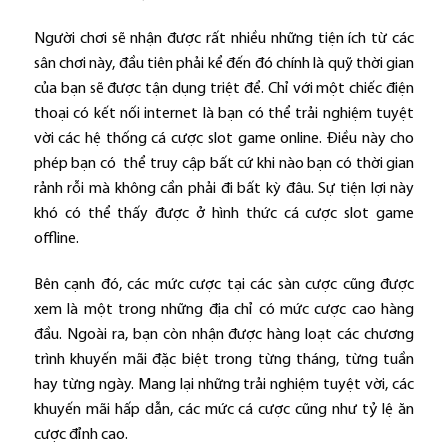
Người chơi sẽ nhận được rất nhiều những tiện ích từ các
sân chơi này, đầu tiên phải kể đến đó chính là quỹ thời gian
của bạn sẽ được tận dụng triệt để. Chỉ với một chiếc điện
thoại có kết nối internet là bạn có thể trải nghiệm tuyệt
vời các hệ thống cá cược slot game online. Điều này cho
phép bạn có thể truy cập bất cứ khi nào bạn có thời gian
rảnh rỗi mà không cần phải đi bất kỳ đâu. Sự tiện lợi này
khó có thể thấy được ở hình thức cá cược slot game
offline.
Bên cạnh đó, các mức cược tại các sàn cược cũng được
xem là một trong những địa chỉ có mức cược cao hàng
đầu. Ngoài ra, bạn còn nhận được hàng loạt các chương
trình khuyến mãi đặc biệt trong từng tháng, từng tuần
hay từng ngày. Mang lại những trải nghiệm tuyệt vời, các
khuyến mãi hấp dẫn, các mức cá cược cũng như tỷ lệ ăn
cược đỉnh cao.