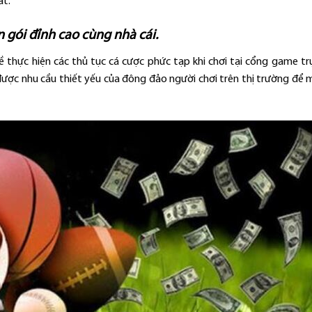
ất.
 gói đỉnh cao cùng nhà cái.
ề thực hiện các thủ tục cá cược phức tạp khi chơi tại cổng game tr
 được nhu cầu thiết yếu của đông đảo người chơi trên thị trường để