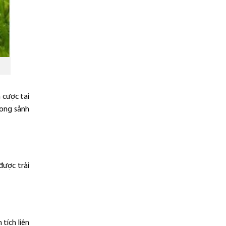
 cược tại
rong sảnh
được trải
tích liên