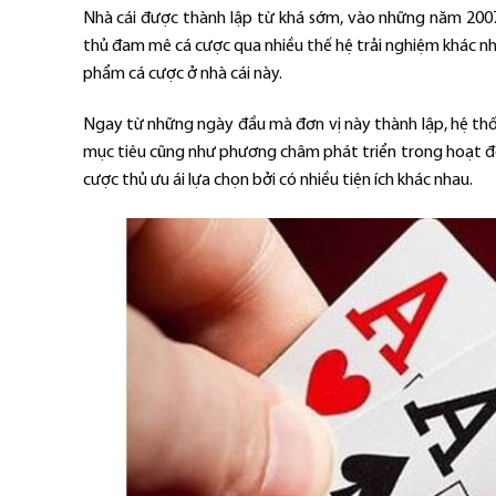
Nhà cái được thành lập từ khá sớm, vào những năm 2007
thủ đam mê cá cược qua nhiều thế hệ trải nghiệm khác nh
phẩm cá cược ở nhà cái này.
Ngay từ những ngày đầu mà đơn vị này thành lập, hệ th
mục tiêu cũng như phương châm phát triển trong hoạt đ
cược thủ ưu ái lựa chọn bởi có nhiều tiện ích khác nhau.