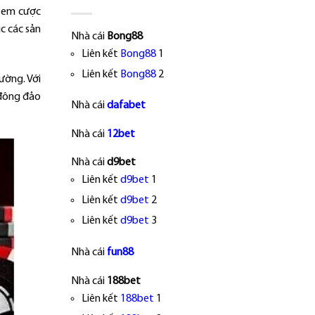
h em cược
c các sản
Nhà cái
Bong88
Liên kết
Bong88
1
Liên kết
Bong88
2
ường. Với
 đông đảo
Nhà cái
dafabet
Nhà cái
12bet
Nhà cái
d9bet
Liên kết
d9bet
1
Liên kết
d9bet
2
Liên kết
d9bet
3
Nhà cái
fun88
Nhà cái
188bet
Liên kết
188bet
1