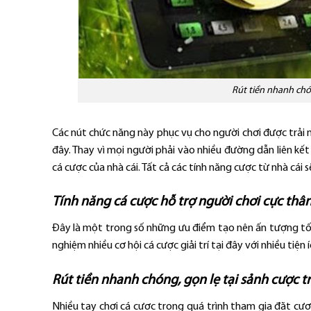
Rút tiền nhanh chó
Các nút chức năng này phục vụ cho người chơi được trải n
đây. Thay vì mọi người phải vào nhiều đường dẫn liên kết
cá cược của nhà cái. Tất cả các tính năng cược từ nhà cái
Tính năng cá cược hỗ trợ người chơi cực thân 
Đây là một trong số những ưu điểm tạo nên ấn tượng tốt 
nghiệm nhiều cơ hội cá cược giải trí tại đây với nhiều tiện 
Rút tiền nhanh chóng, gọn lẹ tại sảnh cược 
Nhiều tay chơi cá cược trong quá trình tham gia đặt cược 