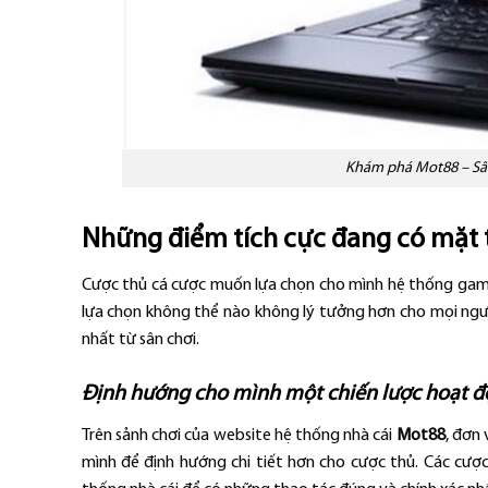
Khám phá Mot88 – Sân 
Những điểm tích cực đang có mặt t
Cược thủ cá cược muốn lựa chọn cho mình hệ thống game
lựa chọn không thể nào không lý tưởng hơn cho mọi ngườ
nhất từ sân chơi.
Định hướng cho mình một chiến lược hoạt độn
Trên sảnh chơi của website hệ thống nhà cái
Mot88
, đơn
mình để định hướng chi tiết hơn cho cược thủ. Các cượ