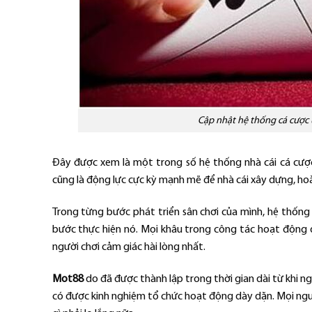
Cập nhật hệ thống cá cược 
Đây được xem là một trong số hệ thống nhà cái cá cược
cũng là động lực cực kỳ mạnh mẽ để nhà cái xây dựng, hoà
Trong từng bước phát triển sân chơi của mình, hệ thống 
bước thực hiện nó. Mọi khâu trong công tác hoạt động 
người chơi cảm giác hài lòng nhất.
Mot88
do đã được thành lập trong thời gian dài từ khi n
có được kinh nghiệm tổ chức hoạt động dày dặn. Mọi người