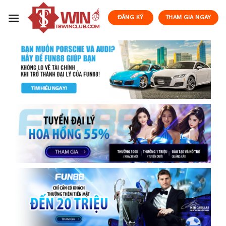
Skip
to
ĐĂNG KÝ
THAM GIA NGAY
content