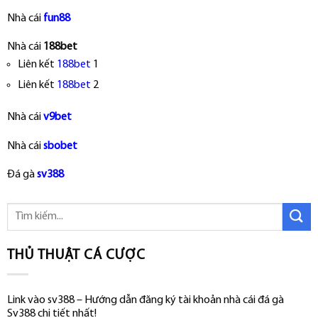
Nhà cái
fun88
Nhà cái
188bet
Liên kết
188bet
1
Liên kết
188bet
2
Nhà cái
v9bet
Nhà cái
sbobet
Đá gà
sv388
THỦ THUẬT CÁ CƯỢC
Link vào sv388 – Hướng dẫn đăng ký tài khoản nhà cái đá gà
Sv388 chi tiết nhất!