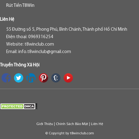
Rút Tiền T8Win
Liên Hệ
55 Đường số 5, Phong Phú, Bình Chánh, Thành phố Hồ Chí Minh
Điện thoại: 0969316254
Website: t8winclub.com
Email:
info.t8winclub@gmail.com
Truyền Thông Xã Hội
Giới Thiệu
|
Chính Sách Bảo Mật
|
Liên Hệ
© Copyright by
t8winclub.com