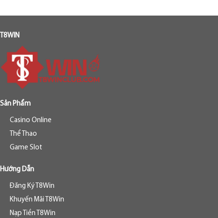
T8WIN
Sản Phẩm
Casino Online
Thể Thao
Game Slot
Hướng Dẫn
Đăng Ký T8Win
Khuyến Mãi T8Win
Nạp Tiền T8Win