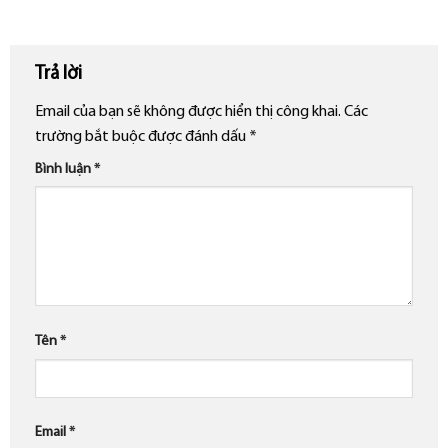
Trả lời
Email của bạn sẽ không được hiển thị công khai.
Các
trường bắt buộc được đánh dấu
*
Bình luận
*
Tên
*
Email
*