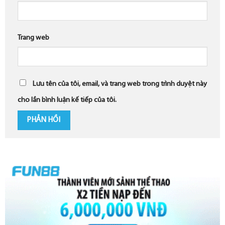
Trang web
Lưu tên của tôi, email, và trang web trong trình duyệt này
cho lần bình luận kế tiếp của tôi.