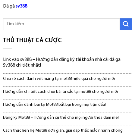
Đá gà
sv388
THỦ THUẬT CÁ CƯỢC
Link vào sv388 – Hướng dẫn đăng ký tài khoản nhà cái đá gà
Sv388 chi tiết nhất!
Chia sẻ cách đánh vét máng tại mot88 hiệu quả cho người mới
Hướng dẫn chi tiết cách chơi bài tứ sắc tại mot88 cho người mới
Hướng dẫn đánh bài tại Mot88 bất bại trong mọi trận đấu!
Đăng ký Mot88 – Hướng dẫn cụ thể cho mọi người thỏa đam mê!
Cách thức liên hệ Mot88 đơn giản, giải đáp thắc mắc nhanh chóng.