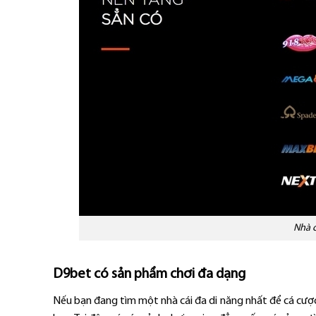
Nhà c
D9bet có sản phẩm chơi đa dạng
Nếu bạn đang tìm một nhà cái đa di năng nhất để cá cược