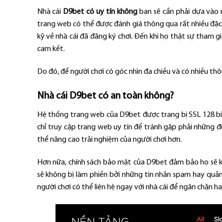
Nhà cái
D9bet có uy tín không
bạn sẽ cần phải dựa vào n
trang web có thể được đánh giá thông qua rất nhiều đặc đ
kỹ về nhà cái đã đăng ký chơi. Đến khi họ thật sự tham g
cam kết.
Do đó, để người chơi có góc nhìn đa chiều và có nhiều thô
Nhà cái D9bet có an toàn không?
Hệ thống trang web của D9bet được trang bị SSL 128 bit 
chỉ truy cập trang web uy tín để tránh gặp phải những đư
thể nâng cao trải nghiệm của người chơi hơn.
Hơn nữa, chính sách bảo mật của D9bet đảm bảo họ sẽ khô
sẽ không bị làm phiền bởi những tin nhắn spam hay quảng
người chơi có thể liên hệ ngay với nhà cái để ngăn chặn h