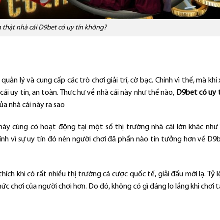
 thật nhà cái D9bet có uy tín không?
n lý và cung cấp các trò chơi giải trí, cờ bạc. Chính vì thế, mà khi 
cái uy tín, an toàn. Thực hư về nhà cái này như thế nào,
D9bet có uy 
ủa nhà cái này ra sao
này cúng có hoạt động tại một số thị trường nhà cái lớn khác như 
ính vì sự uy tín đó nên người chơi đã phần nào tin tưởng hơn về D9
hích khi có rất nhiều thị trường cá cược quốc tế, giải đấu mới lạ. Tỷ 
ức chơi của người chơi hơn. Do đó, không có gì đáng lo lắng khi chơi t