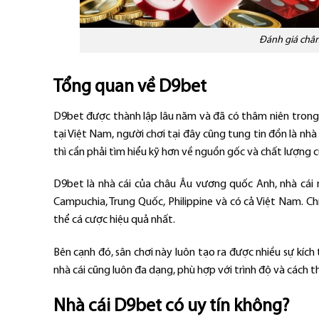
Đánh giá chân
Tổng quan về D9bet
D9bet được thành lập lâu năm và đã có thâm niên trong quả
tại Việt Nam, người chơi tại đây cũng tung tin đồn là nhà 
thì cần phải tìm hiểu kỹ hơn về nguồn gốc và chất lượng c
D9bet là nhà cái của châu Âu vương quốc Anh, nhà cái 
Campuchia, Trung Quốc, Philippine và có cả Việt Nam. Ch
thể cá cược hiệu quả nhất.
Bên cạnh đó, sân chơi này luôn tạo ra được nhiều sự kích t
nhà cái cũng luôn đa dạng, phù hợp với trình độ và cách th
Nhà cái D9bet có uy tín không?