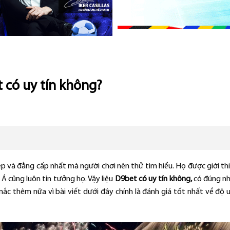
t có uy tín không?
 và đẳng cấp nhất mà người chơi nên thử tìm hiểu. Họ được giới thi
 Á cũng luôn tin tưởng họ. Vậy liệu
D9bet có uy tín không
,
có đúng nh
ắc thêm nữa vì bài viết dưới đây chính là đánh giá tốt nhất về độ u