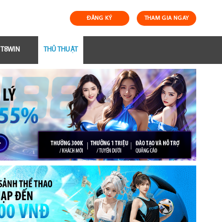
ĐĂNG KÝ
THAM GIA NGAY
 T8WIN
THỦ THUẬT