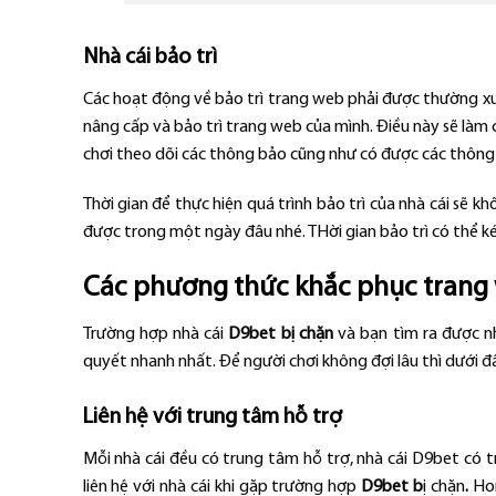
Nhà cái bảo trì
Các hoạt động về bảo trì trang web phải được thường xu
nâng cấp và bảo trì trang web của mình. Điều này sẽ làm
chơi theo dõi các thông bảo cũng như có được các thông ti
Thời gian để thực hiện quá trình bảo trì của nhà cái sẽ kh
được trong một ngày đâu nhé. THời gian bảo trì có thể kéo
Các phương thức khắc phục trang
Trường hợp nhà cái
D9bet bị chặn
và bạn tìm ra được n
quyết nhanh nhất. Để người chơi không đợi lâu thì dưới đâ
Liên hệ với trung tâm hỗ trợ
Mỗi nhà cái đều có trung tâm hỗ trợ, nhà cái D9bet có 
liên hệ với nhà cái khi gặp trường hợp
D9bet b
ị chặn
.
Hon