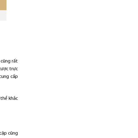
 cũng rất
cược trực
 cung cấp
 thể khắc
 cập cũng