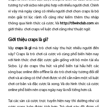
tương tự với sicbo nên phù hợp với nhiều người chơi. Chính
vì vậy mà ngày càng có nhiều người chơi chọn craps là bộ
môn giải trí lúc rảnh rỗi cũng như kiếm thêm thu nhập
thông qua hình thức cá cược. Và
http://t8winclub.com
xin
giới thiệu chơi craps về luật chơi cũng như thuật ngữ.
Giới thiệu craps là gì?
Vậy
craps là gì
mà trò chơi này thu hút nhiều người đến
vậy? Craps là trò chơi cá cược vô cùng phổ biến hiện nay
với hình thức chơi đặt cược gần giống với bộ môn tài xỉu
Sicbo. Lý do craps thu hút và phổ biến tại hầu hết các
sòng bạc online đến offline là do trò chơi này tương đối dễ
chơi và ai cũng có thể chơi được vì chỉ cần nắm một số luật
chơi cơ bản và đặc cược là xong. Và do hình thức cá cược
online phổ biến nên craps ngày nay là nổi tiếng hơn cả.
Tại các sàn cá cược trực tuyến hiện nay thì dường như cá
cược craps luôn được tích hợp. Trò chơi này đã được số