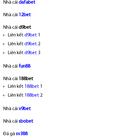
Nhà cái
dafabet
Nhà cái
12bet
Nhà cái
d9bet
Liên kết
d9bet
1
Liên kết
d9bet
2
Liên kết
d9bet
3
Nhà cái
fun88
Nhà cái
188bet
Liên kết
188bet
1
Liên kết
188bet
2
Nhà cái
v9bet
Nhà cái
sbobet
Đá gà
sv388