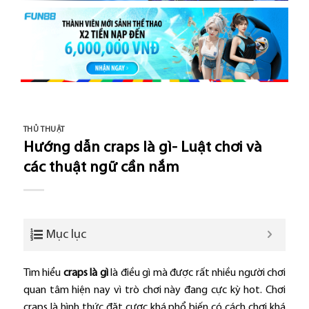
THỦ THUẬT
Hướng dẫn craps là gì- Luật chơi và
các thuật ngữ cần nắm
Mục lục
Tìm hiểu
craps là gì
là điều gì mà được rất nhiều người chơi
quan tâm hiện nay vì trò chơi này đang cực kỳ hot. Chơi
craps là hình thức đặt cược khá phổ biến có cách chơi khá