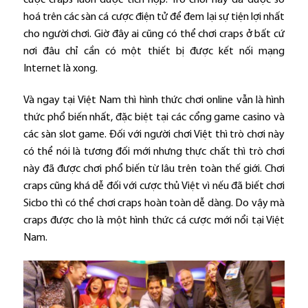
hoá trên các sàn cá cược điện tử để đem lại sự tiện lợi nhất
cho người chơi. Giờ đây ai cũng có thể chơi craps ở bất cứ
nơi đâu chỉ cần có một thiết bị được kết nối mạng
Internet là xong.
Và ngay tại Việt Nam thì hình thức chơi online vẫn là hình
thức phổ biến nhất, đặc biệt tại các cổng game casino và
các sàn slot game. Đối với người chơi Việt thì trò chơi này
có thể nói là tương đối mới nhưng thực chất thì trò chơi
này đã được chơi phổ biến từ lâu trên toàn thế giới. Chơi
craps cũng khá dễ đối với cược thủ Việt vì nếu đã biết chơi
Sicbo thì có thể chơi craps hoàn toàn dễ dàng. Do vậy mà
craps được cho là một hình thức cá cược mới nổi tại Việt
Nam.