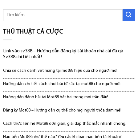
THỦ THUẬT CÁ CƯỢC
Link vào sv388 – Hướng dẫn đăng ký tài khoản nhà cái đá gà
Sv388 chi tiết nhất!
Chia sẻ cách đánh vét máng tại mot88 hiệu quả cho người mới
Hướng dẫn chi tiết cách chơi bài tứ sắc tại mot88 cho người mới
Hướng dẫn đánh bài tại Mot88 bất bại trong mọi trận đấu!
Đăng ký Mot88 – Hướng dẫn cụ thể cho mọi người thỏa đam mê!
Cách thức liên hệ Mot88 đơn giản, giải đáp thắc mắc nhanh chóng.
Nạp tiền Mot88 như thế nào? Yêu cầu khi bạn nạp tiền tài khoản?