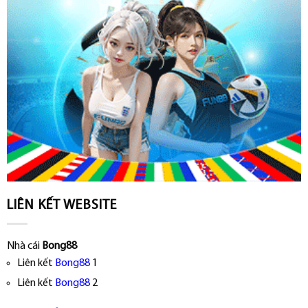
LIÊN KẾT WEBSITE
Nhà cái
Bong88
Liên kết
Bong88
1
Liên kết
Bong88
2