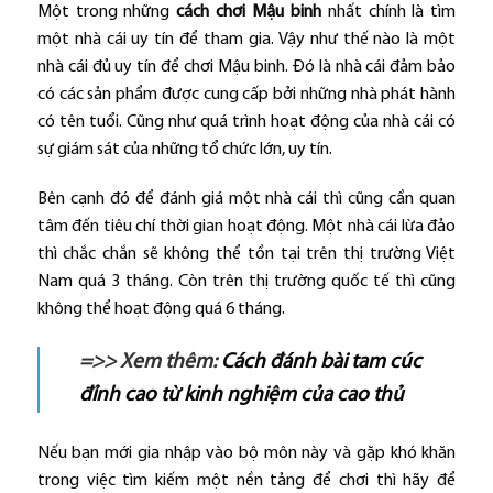
Một trong những
cách chơi Mậu binh
nhất chính là tìm
một nhà cái uy tín để tham gia. Vậy như thế nào là một
nhà cái đủ uy tín để chơi Mậu binh. Đó là nhà cái đảm bảo
có các sản phẩm được cung cấp bởi những nhà phát hành
có tên tuổi. Cũng như quá trình hoạt động của nhà cái có
sự giám sát của những tổ chức lớn, uy tín.
Bên cạnh đó để đánh giá một nhà cái thì cũng cần quan
tâm đến tiêu chí thời gian hoạt động. Một nhà cái lừa đảo
thì chắc chắn sẽ không thể tồn tại trên thị trường Việt
Nam quá 3 tháng. Còn trên thị trường quốc tế thì cũng
không thể hoạt động quá 6 tháng.
=>> Xem thêm:
Cách đánh bài tam cúc
đỉnh cao từ kinh nghiệm của cao thủ
Nếu bạn mới gia nhập vào bộ môn này và gặp khó khăn
trong việc tìm kiếm một nền tảng để chơi thì hãy để