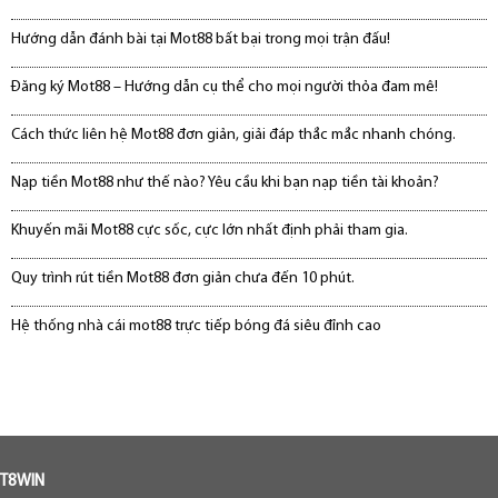
Hướng dẫn đánh bài tại Mot88 bất bại trong mọi trận đấu!
Đăng ký Mot88 – Hướng dẫn cụ thể cho mọi người thỏa đam mê!
Cách thức liên hệ Mot88 đơn giản, giải đáp thắc mắc nhanh chóng.
Nạp tiền Mot88 như thế nào? Yêu cầu khi bạn nạp tiền tài khoản?
Khuyến mãi Mot88 cực sốc, cực lớn nhất định phải tham gia.
Quy trình rút tiền Mot88 đơn giản chưa đến 10 phút.
Hệ thống nhà cái mot88 trực tiếp bóng đá siêu đỉnh cao
T8WIN