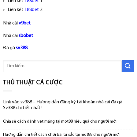
Liên kết
188bet
1
Liên kết
188bet
2
Nhà cái
v9bet
Nhà cái
sbobet
Đá gà
sv388
THỦ THUẬT CÁ CƯỢC
Link vào sv388 – Hướng dẫn đăng ký tài khoản nhà cái đá gà
Sv388 chi tiết nhất!
Chia sẻ cách đánh vét máng tại mot88 hiệu quả cho người mới
Hướng dẫn chi tiết cách chơi bài tứ sắc tại mot88 cho người mới