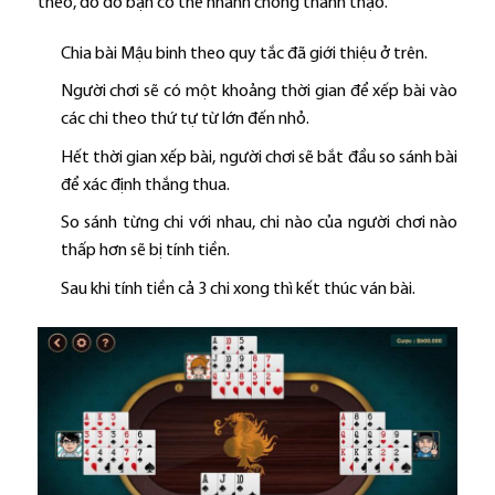
theo, do đó bạn có thể nhanh chóng thành thạo.
Chia bài Mậu binh theo quy tắc đã giới thiệu ở trên.
Người chơi sẽ có một khoảng thời gian để xếp bài vào
các chi theo thứ tự từ lớn đến nhỏ.
Hết thời gian xếp bài, người chơi sẽ bắt đầu so sánh bài
để xác định thắng thua.
So sánh từng chi với nhau, chi nào của người chơi nào
thấp hơn sẽ bị tính tiền.
Sau khi tính tiền cả 3 chi xong thì kết thúc ván bài.