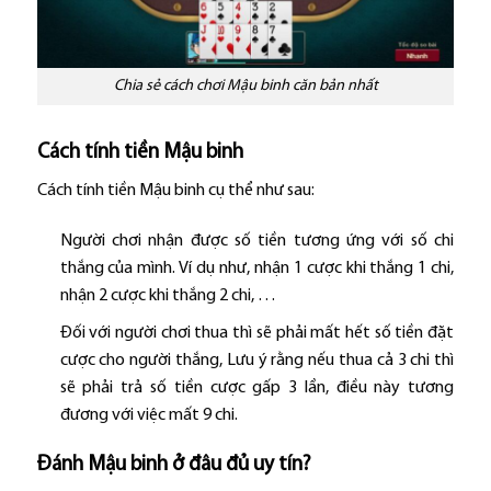
Chia sẻ cách chơi Mậu binh căn bản nhất
Cách tính tiền Mậu binh
Cách tính tiền Mậu binh cụ thể như sau:
Người chơi nhận được số tiền tương ứng với số chi
thắng của mình. Ví dụ như, nhận 1 cược khi thắng 1 chi,
nhận 2 cược khi thắng 2 chi, …
Đối với người chơi thua thì sẽ phải mất hết số tiền đặt
cược cho người thắng, Lưu ý rằng nếu thua cả 3 chi thì
sẽ phải trả số tiền cược gấp 3 lần, điều này tương
đương với việc mất 9 chi.
Đánh Mậu binh ở đâu đủ uy tín?