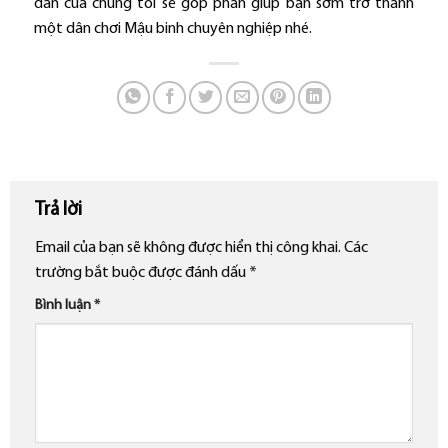
dẫn của chúng tôi sẽ góp phần giúp bạn sớm trở thành
một dân chơi Mậu binh chuyên nghiệp nhé.
Trả lời
Email của bạn sẽ không được hiển thị công khai.
Các
trường bắt buộc được đánh dấu
*
Bình luận
*