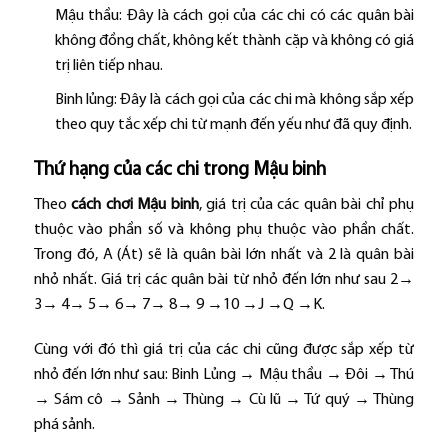
Mậu thầu: Đây là cách gọi của các chi có các quân bài
không đồng chất, không kết thành cặp và không có giá
trị liên tiếp nhau.
Binh lủng: Đây là cách gọi của các chi mà không sắp xếp
theo quy tắc xếp chi từ mạnh đến yếu như đã quy định.
Thứ hạng của các chi trong Mậu binh
Theo
cách chơi Mậu binh
, giá trị của các quân bài chỉ phụ
thuộc vào phần số và không phụ thuộc vào phần chất.
Trong đó, A (Át) sẽ là quân bài lớn nhất và 2 là quân bài
nhỏ nhất. Giá trị các quân bài từ nhỏ đến lớn như sau 2→
3→ 4→ 5→ 6→ 7→ 8→ 9 →10 →J →Q →K.
Cùng với đó thì giá trị của các chi cũng được sắp xếp từ
nhỏ đến lớn như sau: Binh Lủng → Mậu thầu → Đôi → Thú
→ Sám cô → Sảnh → Thùng → Cù lũ → Tứ quý → Thùng
phá sảnh.